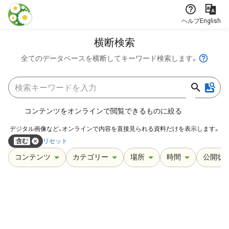
本文に飛ぶ
ヘルプ
English
横断検索
全てのデータベースを横断してキーワード検索します。
コンテンツをオンラインで閲覧できるものに絞る
デジタル画像など、オンラインで内容を直接見られる資料だけを表示します。
含む
リセット
コンテンツ
カテゴリー
場所
時間
公開状