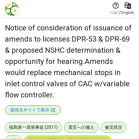
本文に飛ぶ
ヘルプ
English
Notice of consideration of issuance of
amends to licenses DPR-53 & DPR-69
& proposed NSHC determination &
opportunity for hearing.Amends
would replace mechanical stops in
inlet control valves of CAC w/variable
flow controller.
提供元サイトで表示
福島第一原発事故 (2011)
震災への備え
被災状況