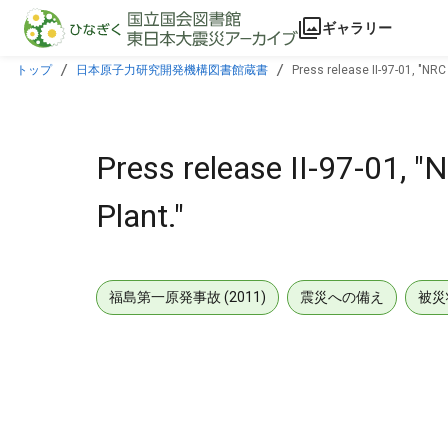
本文に飛ぶ
ギャラリー
トップ
日本原子力研究開発機構図書館蔵書
Press release II-97-01, "NRC
Press release II-97-01, 
Plant."
福島第一原発事故 (2011)
震災への備え
被災