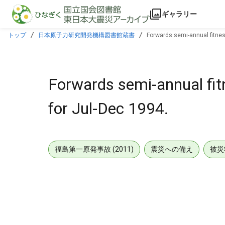
本文に飛ぶ
ギャラリー
トップ
日本原子力研究開発機構図書館蔵書
Forwards semi-annual fitnes
Forwards semi-annual fit
for Jul-Dec 1994.
福島第一原発事故 (2011)
震災への備え
被災