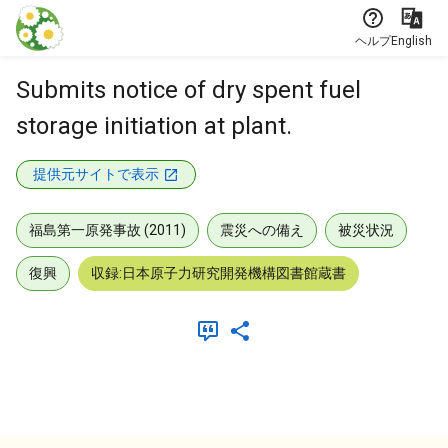
本文に飛ぶ
ヘルプ
English
Submits notice of dry spent fuel
storage initiation at plant.
提供元サイトで表示
福島第一原発事故 (2011)
震災への備え
被災状況
復興
収録:日本原子力研究開発機構図書館蔵書
メタデータ