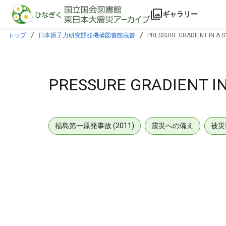
本文に飛ぶ
ギャラリー
トップ
日本原子力研究開発機構図書館蔵書
PRESSURE GRADIENT IN A
PRESSURE GRADIENT I
福島第一原発事故 (2011)
震災への備え
被災
メタデータ