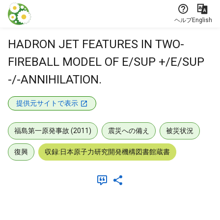
本文に飛ぶ
ヘルプ
English
HADRON JET FEATURES IN TWO-
FIREBALL MODEL OF E/SUP +/E/SUP
-/-ANNIHILATION.
提供元サイトで表示
福島第一原発事故 (2011)
震災への備え
被災状況
復興
収録:日本原子力研究開発機構図書館蔵書