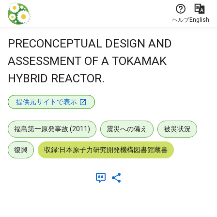
本文に飛ぶ
ヘルプ
English
PRECONCEPTUAL DESIGN AND
ASSESSMENT OF A TOKAMAK
HYBRID REACTOR.
提供元サイトで表示
福島第一原発事故 (2011)
震災への備え
被災状況
復興
収録:日本原子力研究開発機構図書館蔵書