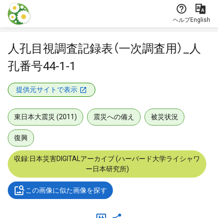
本文に飛ぶ
ヘルプ
English
人孔目視調査記録表（一次調査用）_人
孔番号44-1-1
提供元サイトで表示
東日本大震災 (2011)
震災への備え
被災状況
復興
収録:日本災害DIGITALアーカイブ (ハーバード大学ライシャワ
ー日本研究所)
この画像に似た画像を探す