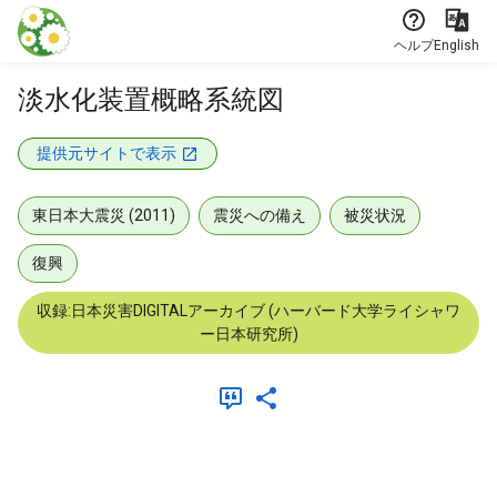
本文に飛ぶ
ヘルプ
English
淡水化装置概略系統図
提供元サイトで表示
東日本大震災 (2011)
震災への備え
被災状況
復興
収録:日本災害DIGITALアーカイブ (ハーバード大学ライシャワ
ー日本研究所)