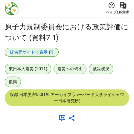
本文に飛ぶ
ヘルプ
English
原子力規制委員会における政策評価に
ついて (資料7-1)
提供元サイトで表示
東日本大震災 (2011)
震災への備え
被災状況
復興
収録:日本災害DIGITALアーカイブ (ハーバード大学ライシャワ
ー日本研究所)