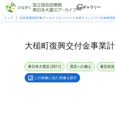
本文に飛ぶ
ギャラリー
トップ
日本災害DIGITALアーカイブ (ハーバード大学ライシャワー日本研究所
大槌町復興交付金事業計
東日本大震災 (2011)
震災への備え
被災状況
この画像に似た画像を探す