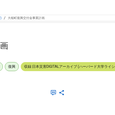
)
大槌町復興交付金事業計画
画
復興
収録:日本災害DIGITALアーカイブ (ハーバード大学ライ