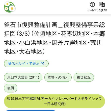
本文に飛ぶ
ヘルプ
English
釜石市復興整備計画＿復興整備事業総
括図（3/3）（佐須地区・花露辺地区・本郷
地区・小白浜地区・唐丹片岸地区・荒川
地区・大石地区）
提供元サイトで表示
東日本大震災 (2011)
震災への備え
被災状況
復興
収録:日本災害DIGITALアーカイブ (ハーバード大学ライシャワ
ー日本研究所)