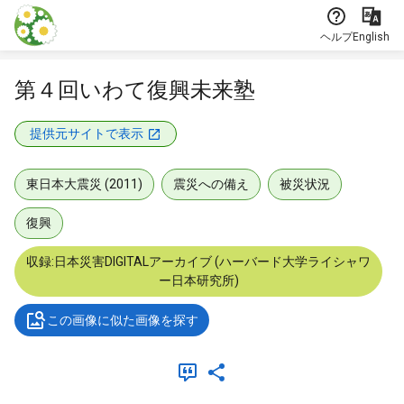
本文に飛ぶ
ヘルプ
English
第４回いわて復興未来塾
提供元サイトで表示
東日本大震災 (2011)
震災への備え
被災状況
復興
収録:日本災害DIGITALアーカイブ (ハーバード大学ライシャワ
ー日本研究所)
この画像に似た画像を探す