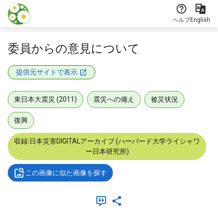
本文に飛ぶ
ヘルプ
English
委員からの意見について
提供元サイトで表示
東日本大震災 (2011)
震災への備え
被災状況
復興
収録:日本災害DIGITALアーカイブ (ハーバード大学ライシャワ
ー日本研究所)
この画像に似た画像を探す