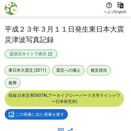
本文に飛ぶ
ヘルプ
English
平成２３年３月１１日発生東日本大震
災津波写真記録
提供元サイトで表示
東日本大震災 (2011)
震災への備え
被災状況
復興
収録:日本災害DIGITALアーカイブ (ハーバード大学ライシャワ
ー日本研究所)
この画像に似た画像を探す