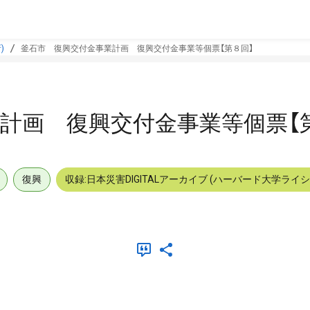
)
釜石市 復興交付金事業計画 復興交付金事業等個票【第８回】
計画 復興交付金事業等個票【
復興
収録:日本災害DIGITALアーカイブ (ハーバード大学ライ