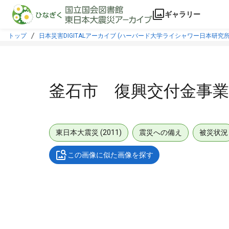
本文に飛ぶ
ギャラリー
トップ
日本災害DIGITALアーカイブ (ハーバード大学ライシャワー日本研究所
釜石市 復興交付金事業
東日本大震災 (2011)
震災への備え
被災状況
この画像に似た画像を探す