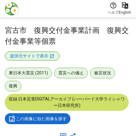
本文に飛ぶ
ヘルプ
English
宮古市 復興交付金事業計画 復興交
付金事業等個票
提供元サイトで表示
東日本大震災 (2011)
震災への備え
被災状況
復興
収録:日本災害DIGITALアーカイブ (ハーバード大学ライシャワ
ー日本研究所)
この画像に似た画像を探す