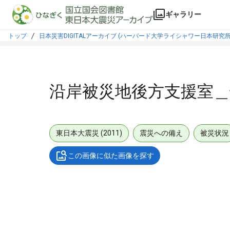
本文に飛ぶ
ギャラリー
トップ
日本災害DIGITALアーカイブ (ハーバード大学ライシャワー日本研究所
沿岸被災地後方支援室＿
東日本大震災 (2011)
震災への備え
被災状況
この画像に似た画像を探す