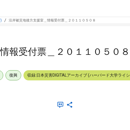
)
沿岸被災地後方支援室＿情報受付票＿２０１１０５０８
情報受付票＿２０１１０５０８
復興
収録:日本災害DIGITALアーカイブ (ハーバード大学ライ