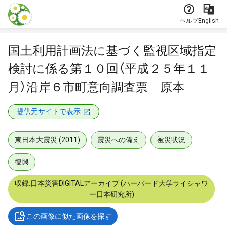
本文に飛ぶ
ヘルプ
English
国土利用計画法に基づく監視区域指定
検討に係る第１０回（平成２５年１１
月）沿岸６市町意向調査票 原本
提供元サイトで表示
東日本大震災 (2011)
震災への備え
被災状況
復興
収録:日本災害DIGITALアーカイブ (ハーバード大学ライシャワ
ー日本研究所)
この画像に似た画像を探す