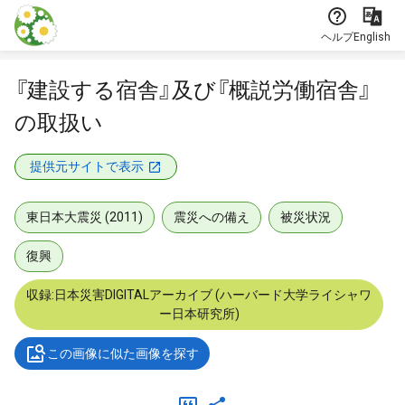
本文に飛ぶ
ヘルプ
English
『建設する宿舎』及び『概説労働宿舎』
の取扱い
提供元サイトで表示
東日本大震災 (2011)
震災への備え
被災状況
復興
収録:日本災害DIGITALアーカイブ (ハーバード大学ライシャワ
ー日本研究所)
この画像に似た画像を探す