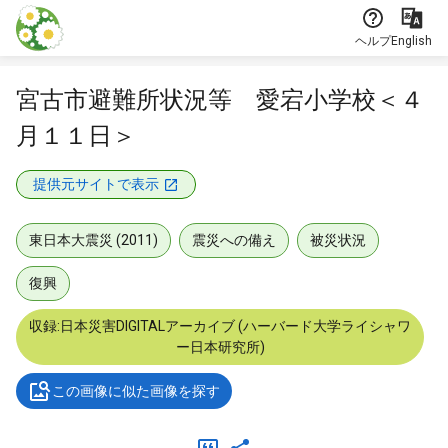
本文に飛ぶ
ヘルプ
English
宮古市避難所状況等 愛宕小学校＜４
月１１日＞
提供元サイトで表示
東日本大震災 (2011)
震災への備え
被災状況
復興
収録:日本災害DIGITALアーカイブ (ハーバード大学ライシャワ
ー日本研究所)
この画像に似た画像を探す