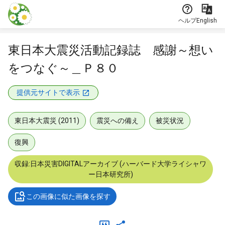
本文に飛ぶ
ヘルプ
English
東日本大震災活動記録誌 感謝～想い
をつなぐ～＿Ｐ８０
提供元サイトで表示
東日本大震災 (2011)
震災への備え
被災状況
復興
収録:日本災害DIGITALアーカイブ (ハーバード大学ライシャワ
ー日本研究所)
この画像に似た画像を探す