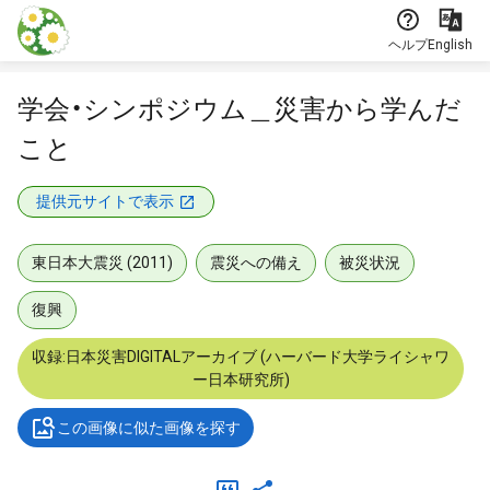
本文に飛ぶ
ヘルプ
English
学会・シンポジウム＿災害から学んだ
こと
提供元サイトで表示
東日本大震災 (2011)
震災への備え
被災状況
復興
収録:日本災害DIGITALアーカイブ (ハーバード大学ライシャワ
ー日本研究所)
この画像に似た画像を探す