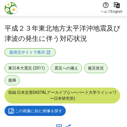
本文に飛ぶ
ヘルプ
English
平成２３年東北地方太平洋沖地震及び
津波の発生に伴う対応状況
提供元サイトで表示
東日本大震災 (2011)
震災への備え
被災状況
復興
収録:日本災害DIGITALアーカイブ (ハーバード大学ライシャワ
ー日本研究所)
この画像に似た画像を探す