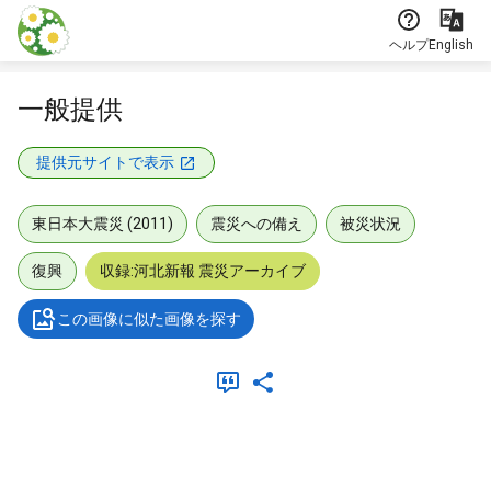
本文に飛ぶ
ヘルプ
English
一般提供
提供元サイトで表示
東日本大震災 (2011)
震災への備え
被災状況
復興
収録:河北新報 震災アーカイブ
この画像に似た画像を探す
メタデータ