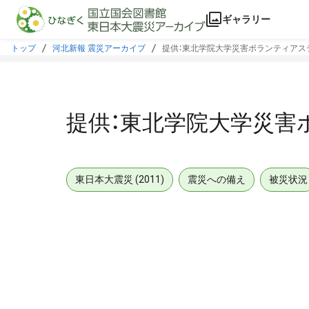
本文に飛ぶ
ギャラリー
トップ
河北新報 震災アーカイブ
提供：東北学院大学災害ボランティアス
提供：東北学院大学災害
東日本大震災 (2011)
震災への備え
被災状況
メタデータ