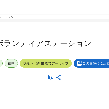
テーション
ボランティアステーション
復興
収録:河北新報 震災アーカイブ
この画像に似た