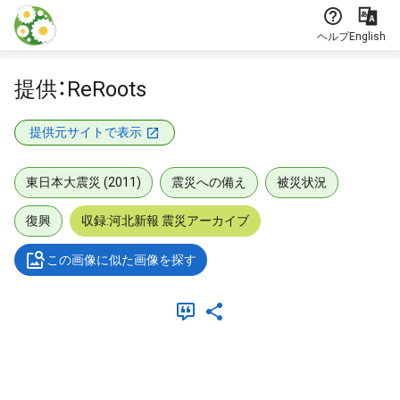
本文に飛ぶ
ヘルプ
English
提供：ReRoots
提供元サイトで表示
東日本大震災 (2011)
震災への備え
被災状況
復興
収録:河北新報 震災アーカイブ
この画像に似た画像を探す
メタデータ