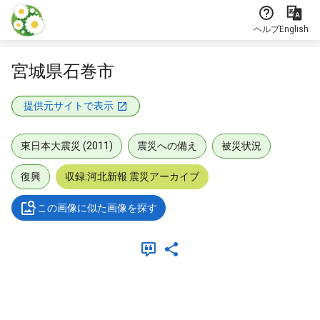
本文に飛ぶ
ヘルプ
English
宮城県石巻市
提供元サイトで表示
東日本大震災 (2011)
震災への備え
被災状況
復興
収録:河北新報 震災アーカイブ
この画像に似た画像を探す
メタデータ