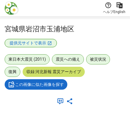
本文に飛ぶ
ヘルプ
English
宮城県岩沼市玉浦地区
提供元サイトで表示
東日本大震災 (2011)
震災への備え
被災状況
復興
収録:河北新報 震災アーカイブ
この画像に似た画像を探す
メタデータ