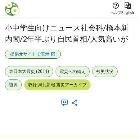
本文に飛ぶ
ヘルプ
English
小中学生向けニュース社会科/橋本新
内閣/2年半ぶり自民首相/人気高いが
提供元サイトで表示
東日本大震災 (2011)
震災への備え
被災状況
復興
収録:河北新報 震災アーカイブ
メタデータ