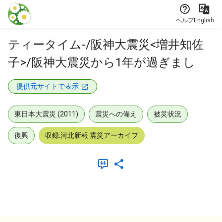
本文に飛ぶ
ヘルプ
English
ティータイム-/阪神大震災<増井知佐
子>/阪神大震災から1年が過ぎまし
提供元サイトで表示
東日本大震災 (2011)
震災への備え
被災状況
復興
収録:河北新報 震災アーカイブ
メタデータ