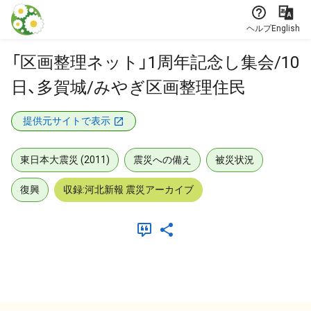
本文に飛ぶ
ヘルプ
English
「区画整理ネット」1周年記念し集会/10
日、多賀城/みやぎ区画整理住民
提供元サイトで表示
東日本大震災 (2011)
震災への備え
被災状況
復興
収録:河北新報 震災アーカイブ
メタデータ