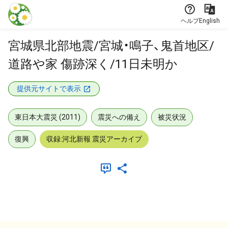
本文に飛ぶ
ヘルプ
English
宮城県北部地震/宮城・鳴子、鬼首地区/
道路や家 傷跡深く/11日未明か
提供元サイトで表示
東日本大震災 (2011)
震災への備え
被災状況
復興
収録:河北新報 震災アーカイブ
メタデータ