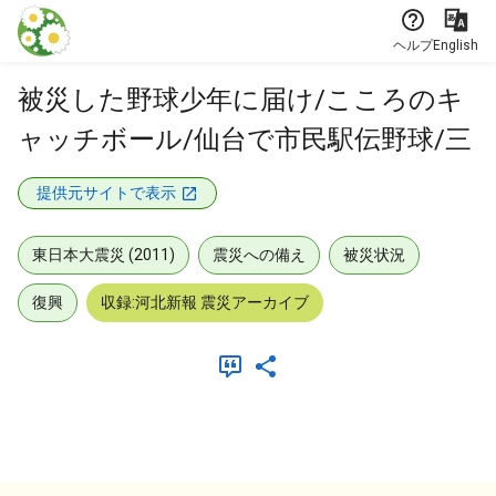
本文に飛ぶ
ヘルプ
English
被災した野球少年に届け/こころのキ
ャッチボール/仙台で市民駅伝野球/三
提供元サイトで表示
東日本大震災 (2011)
震災への備え
被災状況
復興
収録:河北新報 震災アーカイブ
メタデータ