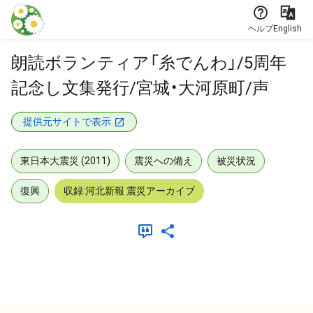
本文に飛ぶ
ヘルプ
English
朗読ボランティア「糸でんわ」/5周年
記念し文集発行/宮城・大河原町/声
提供元サイトで表示
東日本大震災 (2011)
震災への備え
被災状況
復興
収録:河北新報 震災アーカイブ
メタデータ