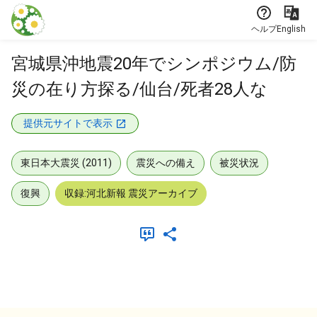
本文に飛ぶ
ヘルプ
English
宮城県沖地震20年でシンポジウム/防
災の在り方探る/仙台/死者28人な
提供元サイトで表示
東日本大震災 (2011)
震災への備え
被災状況
復興
収録:河北新報 震災アーカイブ
メタデータ