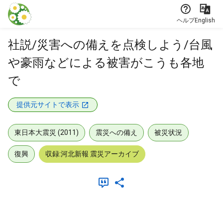
本文に飛ぶ
ヘルプ
English
社説/災害への備えを点検しよう/台風
や豪雨などによる被害がこうも各地
で
提供元サイトで表示
東日本大震災 (2011)
震災への備え
被災状況
復興
収録:河北新報 震災アーカイブ