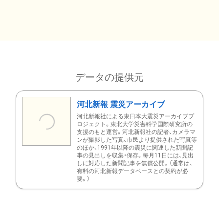
データの提供元
河北新報 震災アーカイブ
河北新報社による東日本大震災アーカイブプ
ロジェクト。東北大学災害科学国際研究所の
支援のもと運営。河北新報社の記者、カメラマ
ンが撮影した写真、市民より提供された写真等
のほか、1991年以降の震災に関連した新聞記
事の見出しを収集・保存。毎月11日には、見出
しに対応した新聞記事を無償公開。（通常は、
有料の河北新報データベースとの契約が必
要。）