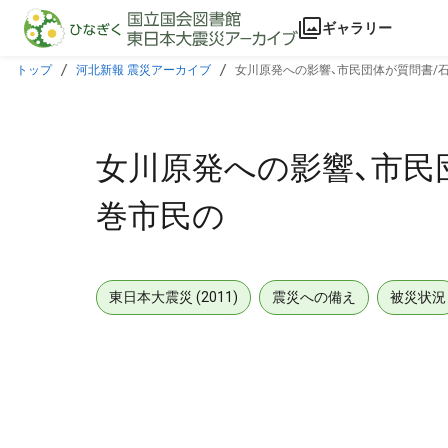
本文に飛ぶ
ギャラリー
トップ
河北新報 震災アーカイブ
女川原発への影響、市民団体が質問書/
女川原発への影響、市民
巻市民の
東日本大震災 (2011)
震災への備え
被災状況