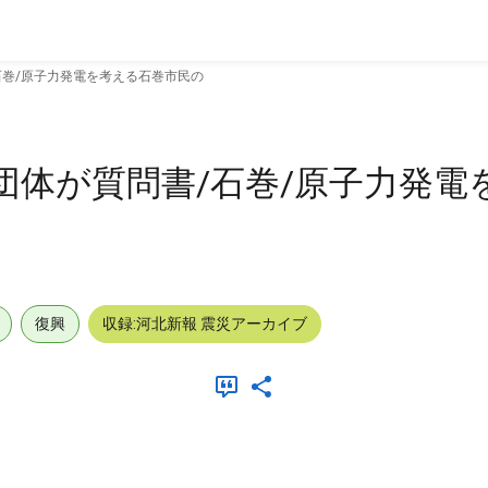
石巻/原子力発電を考える石巻市民の
団体が質問書/石巻/原子力発電
復興
収録:河北新報 震災アーカイブ