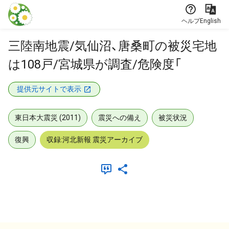
本文に飛ぶ
ヘルプ
English
三陸南地震/気仙沼、唐桑町の被災宅地
は108戸/宮城県が調査/危険度「
提供元サイトで表示
東日本大震災 (2011)
震災への備え
被災状況
復興
収録:河北新報 震災アーカイブ
メタデータ