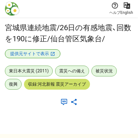
本文に飛ぶ
ヘルプ
English
宮城県連続地震/26日の有感地震、回数
を190に修正/仙台管区気象台/
提供元サイトで表示
東日本大震災 (2011)
震災への備え
被災状況
復興
収録:河北新報 震災アーカイブ
メタデータ