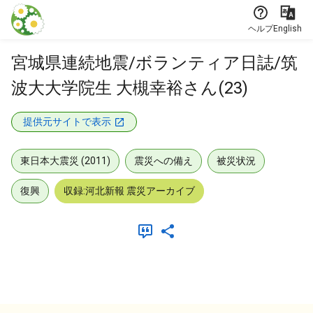
本文に飛ぶ
ヘルプ
English
宮城県連続地震/ボランティア日誌/筑
波大大学院生 大槻幸裕さん(23)
提供元サイトで表示
東日本大震災 (2011)
震災への備え
被災状況
復興
収録:河北新報 震災アーカイブ
メタデータ