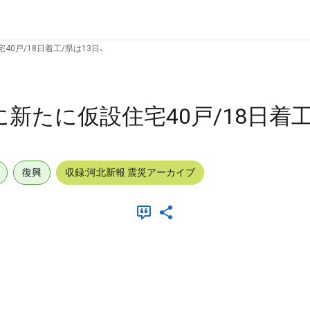
0戸/18日着工/県は13日、
新たに仮設住宅40戸/18日着工
復興
収録:河北新報 震災アーカイブ