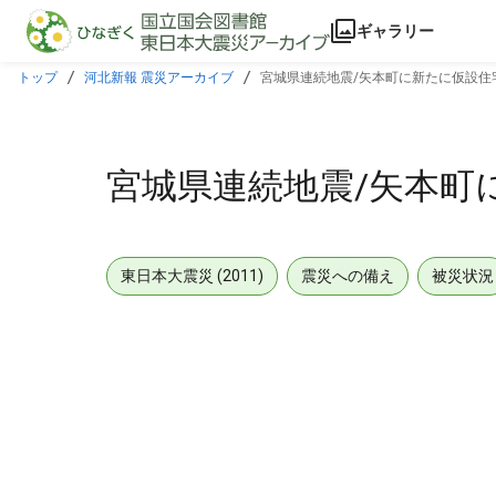
本文に飛ぶ
ギャラリー
トップ
河北新報 震災アーカイブ
宮城県連続地震/矢本町に新たに仮設住宅4
宮城県連続地震/矢本町に
東日本大震災 (2011)
震災への備え
被災状況
メタデータ