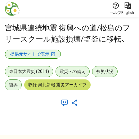
本文に飛ぶ
ヘルプ
English
宮城県連続地震 復興への道/松島のフ
リースクール施設損壊/塩釜に移転、
提供元サイトで表示
東日本大震災 (2011)
震災への備え
被災状況
復興
収録:河北新報 震災アーカイブ
メタデータ