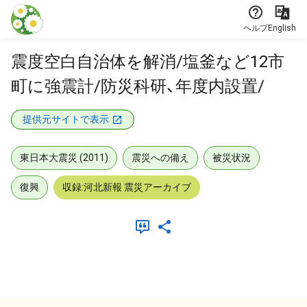
本文に飛ぶ
ヘルプ
English
震度空白自治体を解消/塩釜など12市
町に強震計/防災科研、年度内設置/
提供元サイトで表示
東日本大震災 (2011)
震災への備え
被災状況
復興
収録:河北新報 震災アーカイブ
メタデータ