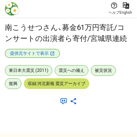
本文に飛ぶ
ヘルプ
English
南こうせつさん、募金61万円寄託/コ
ンサートの出演者ら寄付/宮城県連続
提供元サイトで表示
東日本大震災 (2011)
震災への備え
被災状況
復興
収録:河北新報 震災アーカイブ
メタデータ