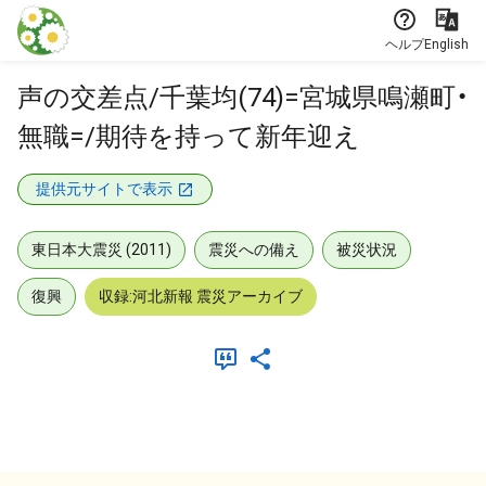
本文に飛ぶ
ヘルプ
English
声の交差点/千葉均(74)=宮城県鳴瀬町・
無職=/期待を持って新年迎え
提供元サイトで表示
東日本大震災 (2011)
震災への備え
被災状況
復興
収録:河北新報 震災アーカイブ
メタデータ