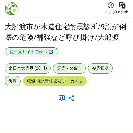
本文に飛ぶ
ヘルプ
English
大船渡市が木造住宅耐震診断/9割が倒
壊の危険/補強など呼び掛け/大船渡
提供元サイトで表示
東日本大震災 (2011)
震災への備え
被災状況
復興
収録:河北新報 震災アーカイブ
メタデータ