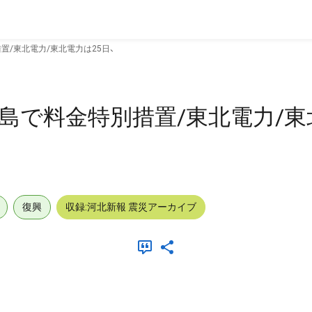
置/東北電力/東北電力は25日、
島で料金特別措置/東北電力/東
復興
収録:河北新報 震災アーカイブ