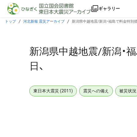
本文に飛ぶ
ギャラリー
トップ
河北新報 震災アーカイブ
新潟県中越地震/新潟・福島で料金特別措
新潟県中越地震/新潟・福
日、
東日本大震災 (2011)
震災への備え
被災状況