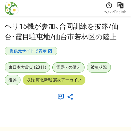
本文に飛ぶ
ヘルプ
English
ヘリ15機が参加、合同訓練を披露/仙
台・霞目駐屯地/仙台市若林区の陸上
提供元サイトで表示
東日本大震災 (2011)
震災への備え
被災状況
復興
収録:河北新報 震災アーカイブ
メタデータ